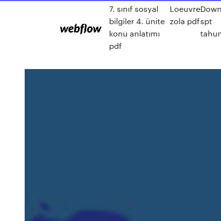
7. sınıf sosyal
Loeuvre
Down
bilgiler 4. ünite
zola pdf
spt
konu anlatımı
tahu
pdf