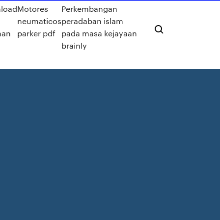
load
Motores
Perkembangan
neumaticos
peradaban islam
nan
parker pdf
pada masa kejayaan
brainly